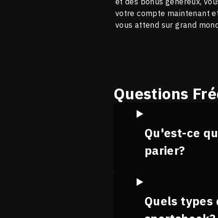
et des bonus généreux, vous
votre compte maintenant et 
vous attend sur grand mond
Questions Fr
Qu'est-ce q
parier?
Quels types 