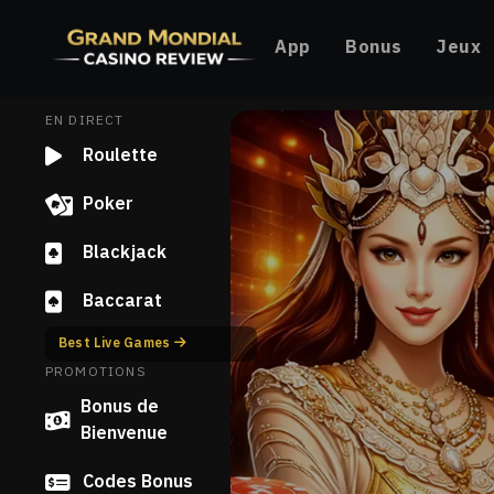
App
Bonus
Jeux
EN DIRECT
Roulette
Poker
Blackjack
Baccarat
Best Live Games
PROMOTIONS
Bonus de
Bienvenue
Codes Bonus