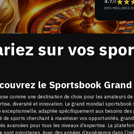
4.7
/
5
DES MILLIERS 
riez sur vos spor
couvrez le Sportsbook Grand
ose comme une destination de choix pour les amateurs de p
ise, diversité et innovation. Le grand mondial sportsbook
ne exceptionnelle, adaptée spécifiquement aux besoins des 
é de sports cherchant à maximiser vos opportunités, grand
lités avancées pour tous les niveaux d’expertise. La platef
ce sont prioritaires. Avec des années d’expérience dans l’in