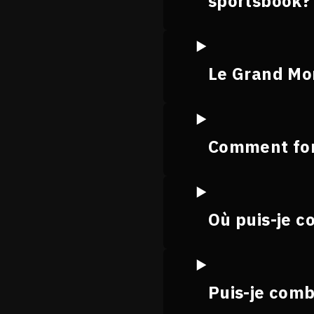
sportsbook?
Le Grand Mon
Comment fonc
Où puis-je c
Puis-je comb