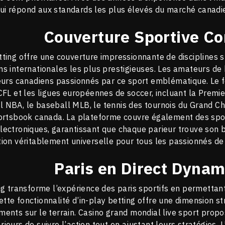
i répond aux standards les plus élevés du marché canadi
Couverture Sportive C
ting offre une couverture impressionnante de disciplines s
s internationales les plus prestigieuses. Les amateurs de
ieurs canadiens passionnés par ce sport emblématique. Le 
CFL et les ligues européennes de soccer, incluant la Premie
 NBA, le baseball MLB, le tennis des tournois du Grand Ch
ortsbook canada. La plateforme couvre également des sports 
ectroniques, garantissant que chaque parieur trouve son bo
ion véritablement universelle pour tous les passionnés de
Paris en Direct Dyna
ng transforme l’expérience des paris sportifs en permettan
te fonctionnalité d’in-play betting offre une dimension s
ents sur le terrain. Casino grand mondial live sport propo