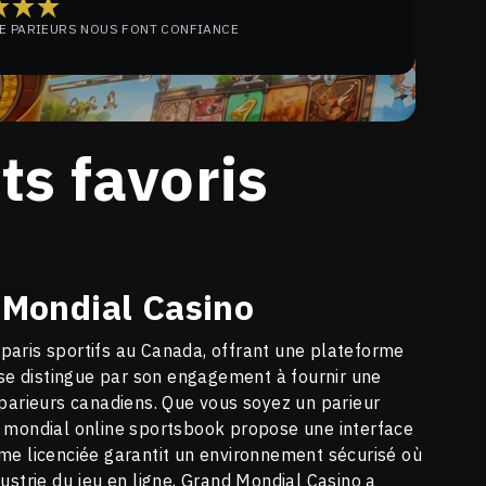
DE PARIEURS NOUS FONT CONFIANCE
ts favoris
 Mondial Casino
aris sportifs au Canada, offrant une plateforme
 se distingue par son engagement à fournir une
parieurs canadiens. Que vous soyez un parieur
 mondial online sportsbook propose une interface
orme licenciée garantit un environnement sécurisé où
dustrie du jeu en ligne, Grand Mondial Casino a