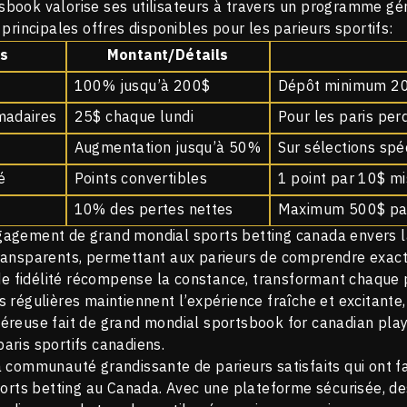
sbook valorise ses utilisateurs à travers un programme gé
 principales offres disponibles pour les parieurs sportifs:
s
Montant/Détails
100% jusqu’à 200$
Dépôt minimum 20$
madaires
25$ chaque lundi
Pour les paris pe
Augmentation jusqu’à 50%
Sur sélections spé
é
Points convertibles
1 point par 10$ m
10% des pertes nettes
Maximum 500$ pa
agement de grand mondial sports betting canada envers la sa
transparents, permettant aux parieurs de comprendre exac
 fidélité récompense la constance, transformant chaque p
s régulières maintiennent l’expérience fraîche et excitante
éreuse fait de grand mondial sportsbook for canadian playe
aris sportifs canadiens.
a communauté grandissante de parieurs satisfaits qui ont f
sports betting au Canada. Avec une plateforme sécurisée, de