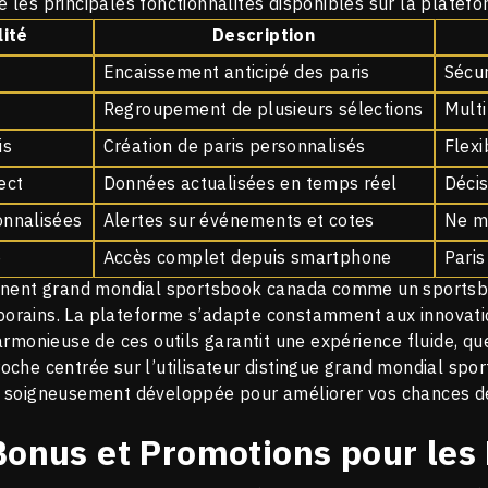
 les principales fonctionnalités disponibles sur la platefo
lité
Description
Encaissement anticipé des paris
Sécur
Regroupement de plusieurs sélections
Multi
is
Création de paris personnalisés
Flexi
ect
Données actualisées en temps réel
Décis
onnalisées
Alertes sur événements et cotes
Ne m
e
Accès complet depuis smartphone
Paris
ionnent grand mondial sportsbook canada comme un sports
orains. La plateforme s’adapte constamment aux innovati
armonieuse de ces outils garantit une expérience fluide, qu
oche centrée sur l’utilisateur distingue grand mondial spor
é soigneusement développée pour améliorer vos chances de 
Bonus et Promotions pour les 