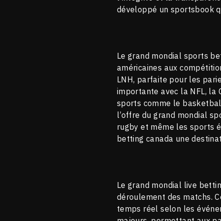
développé un sportsbook qu
Le grand mondial sports bet
américaines aux compétition
LNH, parfaite pour les par
importante avec la NFL, la 
sports comme le basketball
l’offre du grand mondial sp
rugby et même les sports él
betting canada une destinat
Le grand mondial live betti
déroulement des matchs. Cet
temps réel selon les événem