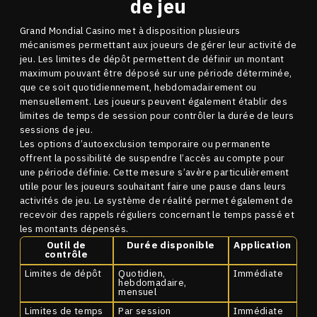
de jeu
Grand Mondial Casino met à disposition plusieurs
mécanismes permettant aux joueurs de gérer leur activité de
jeu. Les limites de dépôt permettent de définir un montant
maximum pouvant être déposé sur une période déterminée,
que ce soit quotidiennement, hebdomadairement ou
mensuellement. Les joueurs peuvent également établir des
limites de temps de session pour contrôler la durée de leurs
sessions de jeu.
Les options d’autoexclusion temporaire ou permanente
offrent la possibilité de suspendre l’accès au compte pour
une période définie. Cette mesure s’avère particulièrement
utile pour les joueurs souhaitant faire une pause dans leurs
activités de jeu. Le système de réalité permet également de
recevoir des rappels réguliers concernant le temps passé et
les montants dépensés.
Outil de
Durée disponible
Application
contrôle
Limites de dépôt
Quotidien,
Immédiate
hebdomadaire,
mensuel
Limites de temps
Par session
Immédiate