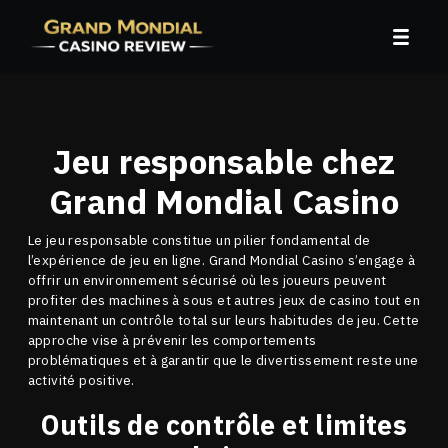
Jeu responsable chez
Grand Mondial Casino
Le jeu responsable constitue un pilier fondamental de
l’expérience de jeu en ligne. Grand Mondial Casino s’engage à
offrir un environnement sécurisé où les joueurs peuvent
profiter des machines à sous et autres jeux de casino tout en
maintenant un contrôle total sur leurs habitudes de jeu. Cette
approche vise à prévenir les comportements
problématiques et à garantir que le divertissement reste une
activité positive.
Outils de contrôle et limites