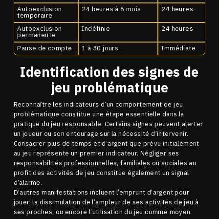
Autoexclusion
24 heures à 6 mois
24 heures
temporaire
Autoexclusion
Indéfinie
24 heures
permanente
Pause de compte
1 à 30 jours
Immédiate
Identification des signes de
jeu problématique
Reconnaître les indicateurs d’un comportement de jeu
problématique constitue une étape essentielle dans la
pratique du jeu responsable. Certains signes peuvent alerter
un joueur ou son entourage sur la nécessité d’intervenir.
Consacrer plus de temps et d’argent que prévu initialement
au jeu représente un premier indicateur. Négliger ses
responsabilités professionnelles, familiales ou sociales au
profit des activités de jeu constitue également un signal
d’alarme.
D’autres manifestations incluent l’emprunt d’argent pour
jouer, la dissimulation de l’ampleur de ses activités de jeu à
ses proches, ou encore l’utilisation du jeu comme moyen