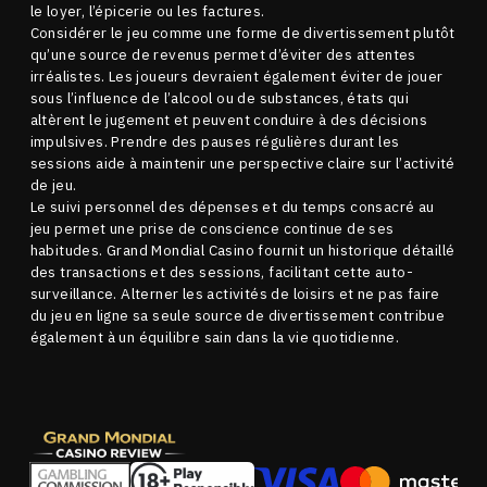
le loyer, l’épicerie ou les factures.
Considérer le jeu comme une forme de divertissement plutôt
qu’une source de revenus permet d’éviter des attentes
irréalistes. Les joueurs devraient également éviter de jouer
sous l’influence de l’alcool ou de substances, états qui
altèrent le jugement et peuvent conduire à des décisions
impulsives. Prendre des pauses régulières durant les
sessions aide à maintenir une perspective claire sur l’activité
de jeu.
Le suivi personnel des dépenses et du temps consacré au
jeu permet une prise de conscience continue de ses
habitudes. Grand Mondial Casino fournit un historique détaillé
des transactions et des sessions, facilitant cette auto-
surveillance. Alterner les activités de loisirs et ne pas faire
du jeu en ligne sa seule source de divertissement contribue
également à un équilibre sain dans la vie quotidienne.