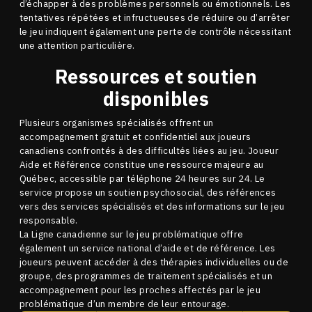
d’échapper à des problèmes personnels ou émotionnels. Les
tentatives répétées et infructueuses de réduire ou d’arrêter
le jeu indiquent également une perte de contrôle nécessitant
une attention particulière.
Ressources et soutien
disponibles
Plusieurs organismes spécialisés offrent un
accompagnement gratuit et confidentiel aux joueurs
canadiens confrontés à des difficultés liées au jeu. Joueur
Aide et Référence constitue une ressource majeure au
Québec, accessible par téléphone 24 heures sur 24. Le
service propose un soutien psychosocial, des références
vers des services spécialisés et des informations sur le jeu
responsable.
La Ligne canadienne sur le jeu problématique offre
également un service national d’aide et de référence. Les
joueurs peuvent accéder à des thérapies individuelles ou de
groupe, des programmes de traitement spécialisés et un
accompagnement pour les proches affectés par le jeu
problématique d’un membre de leur entourage.