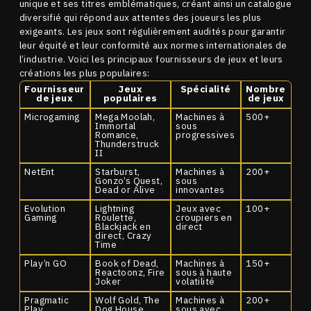
unique et ses titres emblématiques, créant ainsi un catalogue
diversifié qui répond aux attentes des joueurs les plus
exigeants. Les jeux sont régulièrement audités pour garantir
leur équité et leur conformité aux normes internationales de
l’industrie. Voici les principaux fournisseurs de jeux et leurs
créations les plus populaires:
Fournisseur
Jeux
Spécialité
Nombre
de jeux
populaires
de jeux
Microgaming
Mega Moolah,
Machines à
500+
Immortal
sous
Romance,
progressives
Thunderstruck
II
NetEnt
Starburst,
Machines à
200+
Gonzo’s Quest,
sous
Dead or Alive
innovantes
Evolution
Lightning
Jeux avec
100+
Gaming
Roulette,
croupiers en
Blackjack en
direct
direct, Crazy
Time
Play’n GO
Book of Dead,
Machines à
150+
Reactoonz, Fire
sous à haute
Joker
volatilité
Pragmatic
Wolf Gold, The
Machines à
200+
Play
Dog House,
sous avec