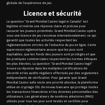
globale de l’expérience de jeu.
Licence et sécurité
La question “Grand Mondial Casino legal in Canada” est
légitime et mérite une réponse claire et précise pour
rassurer les joueurs potentiels. Grand Mondial Casino opère
sous une licence de jeu reconnue internationalement, ce qui
garantit que toutes les activités respectent les
réglementations strictes de l’industrie du jeu en ligne. Cette
supervision réglementaire assure que les jeux sont
équitables, que les fonds des joueurs sont protégés et que
les pratiques commerciales respectent les normes éthiques
les plus élevées. La question “Grand Mondial Casino legit”
trouve sa réponse dans les multiples certifications de
sécurité et les audits réguliers effectués par des organismes
indépendants de vérification. Pour garantir que Grand
Mondial Casino safe reste une priorité absolue, la plateforme
utilise un cryptage SSL de niveau bancaire qui protège toutes
les transactions financières et les données personnelles des
utilisateurs. Les générateurs de nombres aléatoires (RNG)
utilisés pour tous les jeux sont testés et certifiés pour