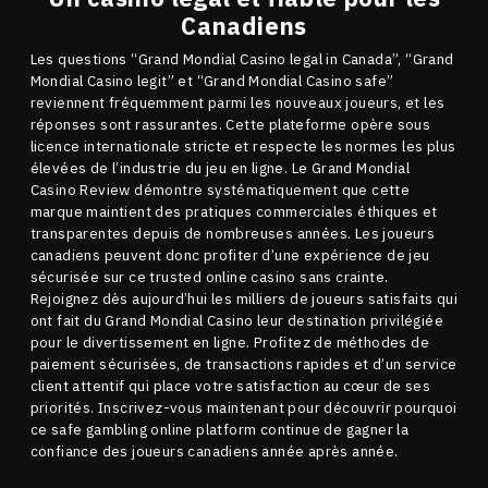
Canadiens
Les questions “Grand Mondial Casino legal in Canada”, “Grand
Mondial Casino legit” et “Grand Mondial Casino safe”
reviennent fréquemment parmi les nouveaux joueurs, et les
réponses sont rassurantes. Cette plateforme opère sous
licence internationale stricte et respecte les normes les plus
élevées de l’industrie du jeu en ligne. Le Grand Mondial
Casino Review démontre systématiquement que cette
marque maintient des pratiques commerciales éthiques et
transparentes depuis de nombreuses années. Les joueurs
canadiens peuvent donc profiter d’une expérience de jeu
sécurisée sur ce trusted online casino sans crainte.
Rejoignez dès aujourd’hui les milliers de joueurs satisfaits qui
ont fait du Grand Mondial Casino leur destination privilégiée
pour le divertissement en ligne. Profitez de méthodes de
paiement sécurisées, de transactions rapides et d’un service
client attentif qui place votre satisfaction au cœur de ses
priorités. Inscrivez-vous maintenant pour découvrir pourquoi
ce safe gambling online platform continue de gagner la
confiance des joueurs canadiens année après année.