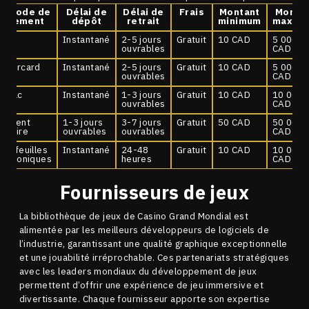
éthode de
Délai de
Délai de
Frais
Montant
Monta
paiement
dépôt
retrait
minimum
maxim
sa
Instantané
2-5 jours
Gratuit
10 CAD
5 000
ouvrables
CAD
astercard
Instantané
2-5 jours
Gratuit
10 CAD
5 000
ouvrables
CAD
terac
Instantané
1-3 jours
Gratuit
10 CAD
10 000
ouvrables
CAD
irement
1-3 jours
3-7 jours
Gratuit
50 CAD
50 000
ncaire
ouvrables
ouvrables
CAD
rtefeuilles
Instantané
24-48
Gratuit
10 CAD
10 000
ectroniques
heures
CAD
Fournisseurs de jeux
La bibliothèque de jeux de Casino Grand Mondial est
alimentée par les meilleurs développeurs de logiciels de
l’industrie, garantissant une qualité graphique exceptionnelle
et une jouabilité irréprochable. Ces partenariats stratégiques
avec les leaders mondiaux du développement de jeux
permettent d’offrir une expérience de jeu immersive et
divertissante. Chaque fournisseur apporte son expertise