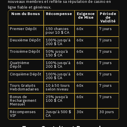
nouveaux membres et reflète sa réputation de casino en
ligne fiable et généreux.
Nom du Bonus
Récompense
Exigence
Période
de Mise
de
Validité
Premier Dépôt
150 chances
60x
7 jours
pour 10 $ CA
Deuxième Dépôt
100% jusqu’à
60x
7 jours
200 $ CA
Troisième Dépôt
50% jusqu’à
60x
7 jours
150 $ CA
Quatrième
100% jusqu’à
60x
7 jours
Dépôt
200 $ CA
Cinquième Dépôt
100% jusqu’à
60x
7 jours
200 $ CA
Tours Gratuits
10 à 50 tours
60x
7 jours
Hebdomadaires
selon niveau
Bonus de
25% jusqu’à
60x
7 jours
Rechargement
100 $ CA
Mensuel
Récompenses
Jusqu’à 500 $
30x
30 jours
VIP
CA