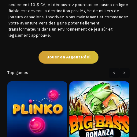
seulement 10 $ CA, et découvrez pourquoi ce casino en ligne
fiable est devenu la destination privilégiée de milliers de
joueurs canadiens. Inscrivez-vous maintenant et commencez
votre aventure vers des gains potentiellement
transformateurs dans un environnement de jeu sûr et
légalement approuvé.
Jouer en Argent Réel
Top games
<
>