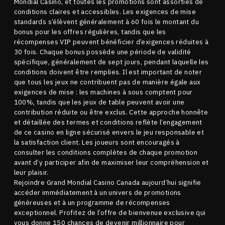
Mondial Casino, et toutes les promotions sont assorties de
conditions claires et accessibles. Les exigences de mise
standards s’élèvent généralement à 60 fois le montant du
bonus pour les offres régulières, tandis que les
récompenses VIP peuvent bénéficier d’exigences réduites à
30 fois. Chaque bonus possède une période de validité
spécifique, généralement de sept jours, pendant laquelle les
conditions doivent être remplies. Il est important de noter
que tous les jeux ne contribuent pas de manière égale aux
exigences de mise : les machines à sous comptent pour
100%, tandis que les jeux de table peuvent avoir une
contribution réduite ou être exclus. Cette approche honnête
et détaillée des termes et conditions reflète l’engagement
de ce casino en ligne sécurisé envers le jeu responsable et
la satisfaction client. Les joueurs sont encouragés à
consulter les conditions complètes de chaque promotion
avant d’y participer afin de maximiser leur compréhension et
leur plaisir.
Rejoindre Grand Mondial Casino Canada aujourd’hui signifie
accéder immédiatement à un univers de promotions
généreuses et à un programme de récompenses
exceptionnel. Profitez de l’offre de bienvenue exclusive qui
vous donne 150 chances de devenir millionnaire pour