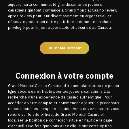
aujourd’hui la communauté grandissante de joueurs
canadiens qui font confiance à Grand Mondial Casino review
après review pour leur divertissement en argent réel, et
découvrez pourquoi cette plateforme demeure un choix
privilégié pour le jeu responsable et sécurisé au Canada.
Jouer Maintenant
Connexion à votre compte
Grand Mondial Casino Canada offre une plateforme de jeu en
ligne sécurisée et fiable pour les joueurs canadiens à la
recherche d’une expérience de casino authentique. Pour
accéder à votre compte et commencer à jouer, le processus
de connexion est simple et rapide. Vous devez d’abord vous
rendre sur le site officiel de Grand Mondial Casino et
localiser le bouton de connexion situé en haut de la page
d’accueil. Une fois que vous avez cliqué sur cette option,