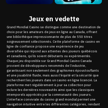
Jeux en vedette
Play now
Play now
Grand Mondial Casino se distingue comme une destination de
choix pour les amateurs de jeux en ligne au Canada, offrant
une bibliothèque impressionnante de plus de 550 titres
soigneusement sélectionnés. Cette plateforme de casino en
ligne de confiance propose une expérience de jeu
diversifiée qui répond aux attentes des joueurs québécois
et canadiens, qu’ils soient débutants ou expérimentés.
Chaque jeu disponible sur Grand Mondial Casino Canada
provient de développeurs renommés de l’industrie,
garantissant non seulement des graphismes époustouflants
et une jouabilité fluide, mais aussi l’équité et la sécurité que
recherchent les joueurs dans un casino en ligne licencié. La
plateforme met régulièrement à jour sa collection pour
inclure les dernières nouveautés ainsi que les classiques
intemporels appréciés par la communauté des joueurs.
L’interface conviviale du casino grand mondial permet une
navigation intuitive entre les différentes catégories, rendant