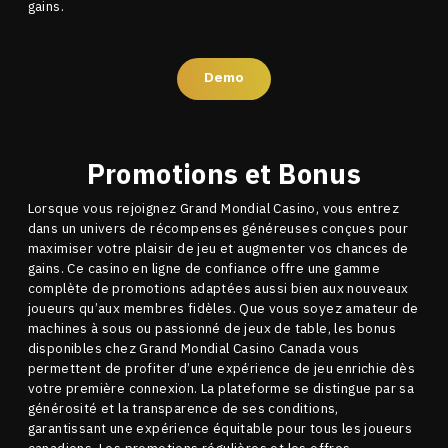
gains.
Demo
Promotions et Bonus
Lorsque vous rejoignez Grand Mondial Casino, vous entrez
dans un univers de récompenses généreuses conçues pour
maximiser votre plaisir de jeu et augmenter vos chances de
gains. Ce casino en ligne de confiance offre une gamme
complète de promotions adaptées aussi bien aux nouveaux
joueurs qu’aux membres fidèles. Que vous soyez amateur de
machines à sous ou passionné de jeux de table, les bonus
disponibles chez Grand Mondial Casino Canada vous
permettent de profiter d’une expérience de jeu enrichie dès
votre première connexion. La plateforme se distingue par sa
générosité et la transparence de ses conditions,
garantissant une expérience équitable pour tous les joueurs