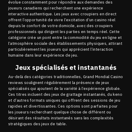
évolue constamment pour répondre aux demandes des
joueurs canadiens qui recherchent une expérience
interactive authentique. Les jeux avec croupiers en direct
offrent l’opportunité de vivre l’excitation d’un casino réel
depuis le confort de votre domicile, avec des croupiers
professionnels qui dirigent les parties en temps réel. Cette
catégorie crée un pont entre la commodité du jeu en ligne et
l’atmosphère sociale des établissements physiques, attirant
particulièrement les joueurs qui apprécient l’interaction
humaine dans leur expérience de jeu.
Jeux spécialisés et instantanés
Au-delà des catégories traditionnelles, Grand Mondial Casino
reviews soulignent régulièrement la présence de jeux
spécialisés qui ajoutent de la variété à l’expérience globale.
Ces titres incluent des jeux de grattage instantanés, du keno
et d’autres formats uniques qui offrent des sessions de jeu
rapides et divertissantes. Ces options sont parfaites pour
les joueurs recherchant quelque chose de différent ou
désirant des résultats instantanés sans les complexités
stratégiques des jeux de table.