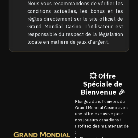
Nous vous recommandons de vérifier les
conditions actuelles, les bonus et les
règles directement sur le site officiel de
Grand Mondial Casino. L'utilisateur est
responsable du respect de la législation
locale en matière de jeux d'argent.
💥 Offre
Spéciale de
Bienvenue 🎉
Plongez dans l’univers du
Grand Mondial Casino avec
une offre exclusive pour
nos joueurs canadiens !
Profitez dès maintenant de
: