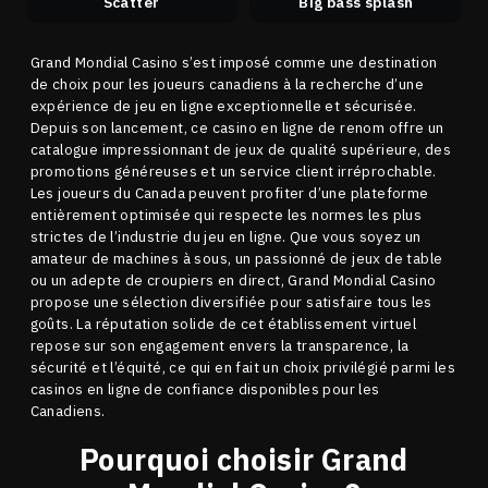
Scatter
Big bass splash
Play now
Play now
Grand Mondial Casino s’est imposé comme une destination
de choix pour les joueurs canadiens à la recherche d’une
expérience de jeu en ligne exceptionnelle et sécurisée.
Depuis son lancement, ce casino en ligne de renom offre un
catalogue impressionnant de jeux de qualité supérieure, des
promotions généreuses et un service client irréprochable.
Les joueurs du Canada peuvent profiter d’une plateforme
entièrement optimisée qui respecte les normes les plus
strictes de l’industrie du jeu en ligne. Que vous soyez un
amateur de machines à sous, un passionné de jeux de table
ou un adepte de croupiers en direct, Grand Mondial Casino
propose une sélection diversifiée pour satisfaire tous les
goûts. La réputation solide de cet établissement virtuel
repose sur son engagement envers la transparence, la
sécurité et l’équité, ce qui en fait un choix privilégié parmi les
casinos en ligne de confiance disponibles pour les
Canadiens.
Pourquoi choisir Grand