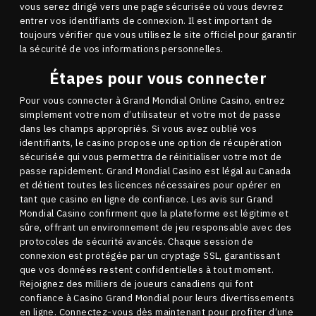
vous serez dirigé vers une page sécurisée où vous devrez
entrer vos identifiants de connexion. Il est important de
toujours vérifier que vous utilisez le site officiel pour garantir
la sécurité de vos informations personnelles.
Étapes pour vous connecter
Pour vous connecter à Grand Mondial Online Casino, entrez
simplement votre nom d’utilisateur et votre mot de passe
dans les champs appropriés. Si vous avez oublié vos
identifiants, le casino propose une option de récupération
sécurisée qui vous permettra de réinitialiser votre mot de
passe rapidement. Grand Mondial Casino est légal au Canada
et détient toutes les licences nécessaires pour opérer en
tant que casino en ligne de confiance. Les avis sur Grand
Mondial Casino confirment que la plateforme est légitime et
sûre, offrant un environnement de jeu responsable avec des
protocoles de sécurité avancés. Chaque session de
connexion est protégée par un cryptage SSL, garantissant
que vos données restent confidentielles à tout moment.
Rejoignez des milliers de joueurs canadiens qui font
confiance à Casino Grand Mondial pour leurs divertissements
en ligne. Connectez-vous dès maintenant pour profiter d’une