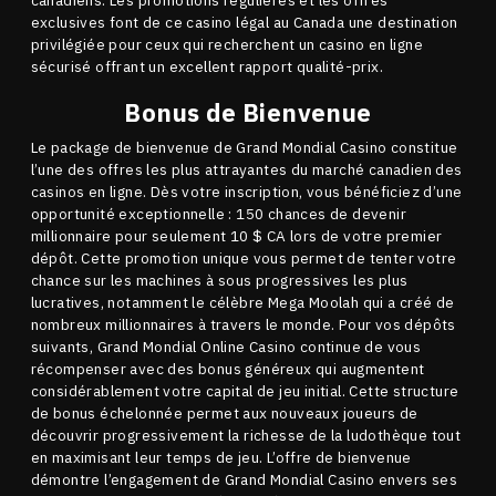
canadiens. Les promotions régulières et les offres
exclusives font de ce casino légal au Canada une destination
privilégiée pour ceux qui recherchent un casino en ligne
sécurisé offrant un excellent rapport qualité-prix.
Bonus de Bienvenue
Le package de bienvenue de Grand Mondial Casino constitue
l’une des offres les plus attrayantes du marché canadien des
casinos en ligne. Dès votre inscription, vous bénéficiez d’une
opportunité exceptionnelle : 150 chances de devenir
millionnaire pour seulement 10 $ CA lors de votre premier
dépôt. Cette promotion unique vous permet de tenter votre
chance sur les machines à sous progressives les plus
lucratives, notamment le célèbre Mega Moolah qui a créé de
nombreux millionnaires à travers le monde. Pour vos dépôts
suivants, Grand Mondial Online Casino continue de vous
récompenser avec des bonus généreux qui augmentent
considérablement votre capital de jeu initial. Cette structure
de bonus échelonnée permet aux nouveaux joueurs de
découvrir progressivement la richesse de la ludothèque tout
en maximisant leur temps de jeu. L’offre de bienvenue
démontre l’engagement de Grand Mondial Casino envers ses