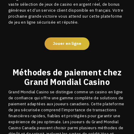
vaste sélection de jeux de casino en argent réel, de bonus
généreux et d’un service client disponible en français. Votre
prochaine grande victoire vous attend sur cette plateforme
de jeu en ligne sécurisée et réputée.
Jouer en ligne
Méthodes de paiement chez
Grand Mondial Casino
Grand Mondial Casino se distingue comme un casino en ligne
de confiance qui offre une gamme complète de solutions de
paiement adaptées aux joueurs canadiens. Cette plateforme
de jeu sécurisée comprend l’importance de transactions
financières rapides, fiables et protégées pour garantir une
expérience de jeu optimale. Les joueurs du Grand Mondial
Casino Canada peuvent choisir parmi plusieurs méthodes de