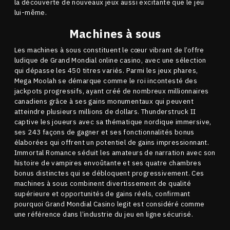
la découverte de nouveaux jeux aussi excitante que le jeu
lui-même.
Machines à sous
Les machines à sous constituent le cœur vibrant de l’offre
ludique de Grand Mondial online casino, avec une sélection
qui dépasse les 450 titres variés. Parmi les jeux phares,
Mega Moolah se démarque comme le roi incontesté des
jackpots progressifs, ayant créé de nombreux millionnaires
canadiens grâce à ses gains monumentaux qui peuvent
atteindre plusieurs millions de dollars. Thunderstruck II
captive les joueurs avec sa thématique nordique immersive,
ses 243 façons de gagner et ses fonctionnalités bonus
élaborées qui offrent un potentiel de gains impressionnant.
Immortal Romance séduit les amateurs de narration avec son
histoire de vampires envoûtante et ses quatre chambres
bonus distinctes qui se débloquent progressivement. Ces
machines à sous combinent divertissement de qualité
supérieure et opportunités de gains réels, confirmant
pourquoi Grand Mondial Casino legit est considéré comme
une référence dans l’industrie du jeu en ligne sécurisé.