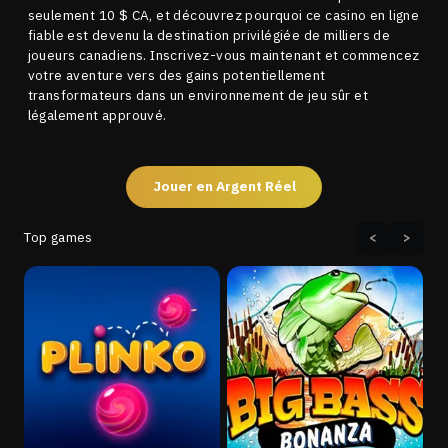
seulement 10 $ CA, et découvrez pourquoi ce casino en ligne
fiable est devenu la destination privilégiée de milliers de
joueurs canadiens. Inscrivez-vous maintenant et commencez
votre aventure vers des gains potentiellement
transformateurs dans un environnement de jeu sûr et
légalement approuvé.
Jouer en Argent Réel
Top games
<
>