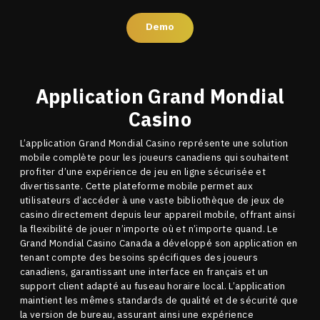
Demo
Application Grand Mondial
Casino
L’application Grand Mondial Casino représente une solution
mobile complète pour les joueurs canadiens qui souhaitent
profiter d’une expérience de jeu en ligne sécurisée et
divertissante. Cette plateforme mobile permet aux
utilisateurs d’accéder à une vaste bibliothèque de jeux de
casino directement depuis leur appareil mobile, offrant ainsi
la flexibilité de jouer n’importe où et n’importe quand. Le
Grand Mondial Casino Canada a développé son application en
tenant compte des besoins spécifiques des joueurs
canadiens, garantissant une interface en français et un
support client adapté au fuseau horaire local. L’application
maintient les mêmes standards de qualité et de sécurité que
la version de bureau, assurant ainsi une expérience