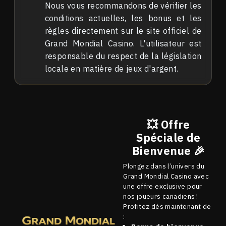
Nous vous recommandons de vérifier les
conditions actuelles, les bonus et les
règles directement sur le site officiel de
Grand Mondial Casino. L'utilisateur est
responsable du respect de la législation
locale en matière de jeux d'argent.
💥 Offre
Spéciale de
Bienvenue 🎉
Plongez dans l’univers du
Grand Mondial Casino avec
une offre exclusive pour
nos joueurs canadiens !
Profitez dès maintenant de
: