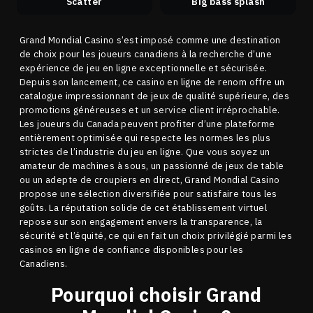
Scatter
Big bass splash
Play now
Play now
Grand Mondial Casino s’est imposé comme une destination
de choix pour les joueurs canadiens à la recherche d’une
expérience de jeu en ligne exceptionnelle et sécurisée.
Depuis son lancement, ce casino en ligne de renom offre un
catalogue impressionnant de jeux de qualité supérieure, des
promotions généreuses et un service client irréprochable.
Les joueurs du Canada peuvent profiter d’une plateforme
entièrement optimisée qui respecte les normes les plus
strictes de l’industrie du jeu en ligne. Que vous soyez un
amateur de machines à sous, un passionné de jeux de table
ou un adepte de croupiers en direct, Grand Mondial Casino
propose une sélection diversifiée pour satisfaire tous les
goûts. La réputation solide de cet établissement virtuel
repose sur son engagement envers la transparence, la
sécurité et l’équité, ce qui en fait un choix privilégié parmi les
casinos en ligne de confiance disponibles pour les
Canadiens.
Pourquoi choisir Grand