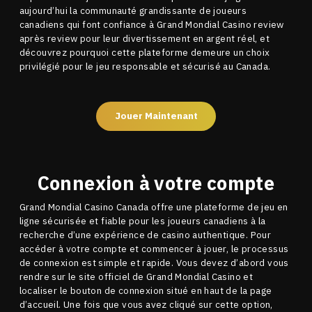
aujourd’hui la communauté grandissante de joueurs
canadiens qui font confiance à Grand Mondial Casino review
après review pour leur divertissement en argent réel, et
découvrez pourquoi cette plateforme demeure un choix
privilégié pour le jeu responsable et sécurisé au Canada.
Jouer Maintenant
Connexion à votre compte
Grand Mondial Casino Canada offre une plateforme de jeu en
ligne sécurisée et fiable pour les joueurs canadiens à la
recherche d’une expérience de casino authentique. Pour
accéder à votre compte et commencer à jouer, le processus
de connexion est simple et rapide. Vous devez d’abord vous
rendre sur le site officiel de Grand Mondial Casino et
localiser le bouton de connexion situé en haut de la page
d’accueil. Une fois que vous avez cliqué sur cette option,