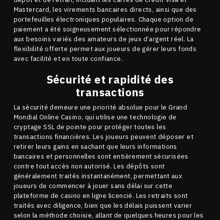
dépôt et de retrait, incluant les cartes de crédit Visa et
Mastercard, les virements bancaires directs, ainsi que des
portefeuilles électroniques populaires. Chaque option de
paiement a été soigneusement sélectionnée pour répondre
aux besoins variés des amateurs de jeux d’argent réel. La
flexibilité offerte permet aux joueurs de gérer leurs fonds
avec facilité et en toute confiance.
Sécurité et rapidité des
transactions
La sécurité demeure une priorité absolue pour le Grand
Mondial Online Casino, qui utilise une technologie de
cryptage SSL de pointe pour protéger toutes les
transactions financières. Les joueurs peuvent déposer et
retirer leurs gains en sachant que leurs informations
bancaires et personnelles sont entièrement sécurisées
contre tout accès non autorisé. Les dépôts sont
généralement traités instantanément, permettant aux
joueurs de commencer à jouer sans délai sur cette
plateforme de casino en ligne licencié. Les retraits sont
traités avec diligence, bien que les délais puissent varier
selon la méthode choisie, allant de quelques heures pour les