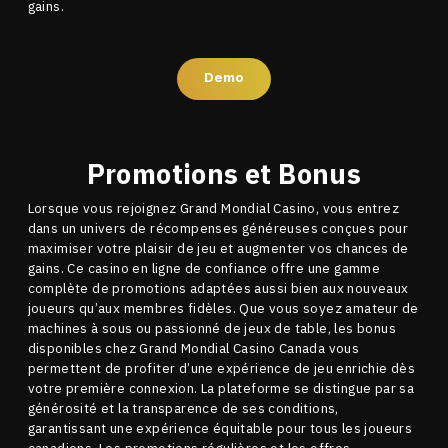
gains.
Demo
Promotions et Bonus
Lorsque vous rejoignez Grand Mondial Casino, vous entrez
dans un univers de récompenses généreuses conçues pour
maximiser votre plaisir de jeu et augmenter vos chances de
gains. Ce casino en ligne de confiance offre une gamme
complète de promotions adaptées aussi bien aux nouveaux
joueurs qu’aux membres fidèles. Que vous soyez amateur de
machines à sous ou passionné de jeux de table, les bonus
disponibles chez Grand Mondial Casino Canada vous
permettent de profiter d’une expérience de jeu enrichie dès
votre première connexion. La plateforme se distingue par sa
générosité et la transparence de ses conditions,
garantissant une expérience équitable pour tous les joueurs